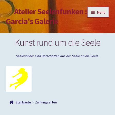
Atelier Seelenfunken :
Zur
Zum
Menü
Navigation
Inhalt
Garcia's Galerie
springen
springen
Mein Konto
Kunst rund um die Seele
Passwort vergessen
Seelenbilder sind Botschaften aus der Seele an die Seele.
Impressum
Startseite
Zahlungsarten