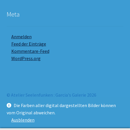
Meta
Anmelden
Feed der Einträge
Kommentare-Feed
WordPress.org
© Atelier Seelenfunken : Garcia's Galerie 2026
Datenschutzbelehrung
Erstellt mit WooCommerce
.
Die Farben aller digital dargestellten Bilder können
vom Original abweichen.
Ausblenden
Vertrag widerrufen