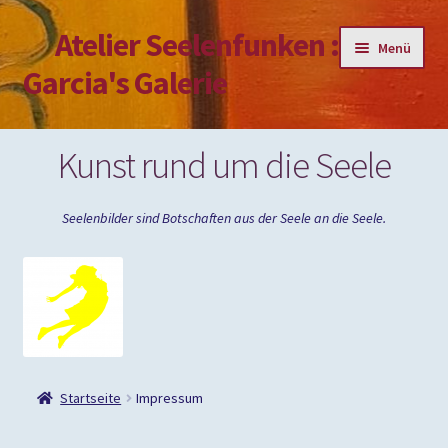
Atelier Seelenfunken :
Zur
Zum
Menü
Navigation
Inhalt
Garcia's Galerie
springen
springen
Mein Konto
Kunst rund um die Seele
Passwort vergessen
Seelenbilder sind Botschaften aus der Seele an die Seele.
Impressum
Startseite
Impressum