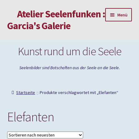
Atelier Seelenfunken :
Zur
Zum
Menü
Navigation
Inhalt
Garcia's Galerie
springen
springen
Mein Konto
Kunst rund um die Seele
Passwort vergessen
Seelenbilder sind Botschaften aus der Seele an die Seele.
Impressum
Startseite
Produkte verschlagwortet mit „Elefanten“
Elefanten