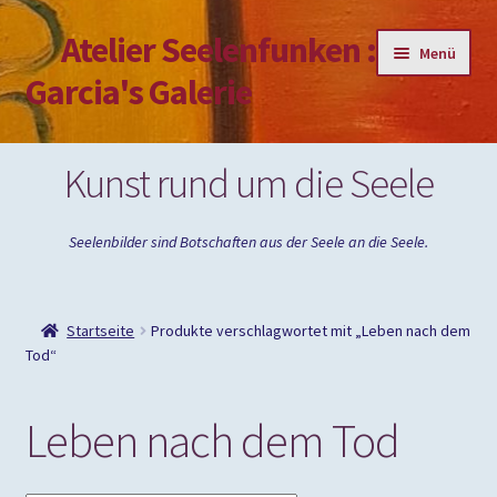
Atelier Seelenfunken :
Zur
Zum
Menü
Navigation
Inhalt
Garcia's Galerie
springen
springen
Mein Konto
Kunst rund um die Seele
Passwort vergessen
Seelenbilder sind Botschaften aus der Seele an die Seele.
Impressum
Startseite
Produkte verschlagwortet mit „Leben nach dem
Tod“
Leben nach dem Tod