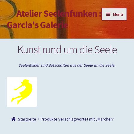
Atelier Seelenfunken :
Zur
Zum
Menü
Navigation
Inhalt
Garcia's Galerie
springen
springen
Mein Konto
Kunst rund um die Seele
Passwort vergessen
Seelenbilder sind Botschaften aus der Seele an die Seele.
Impressum
Startseite
Produkte verschlagwortet mit „Märchen“