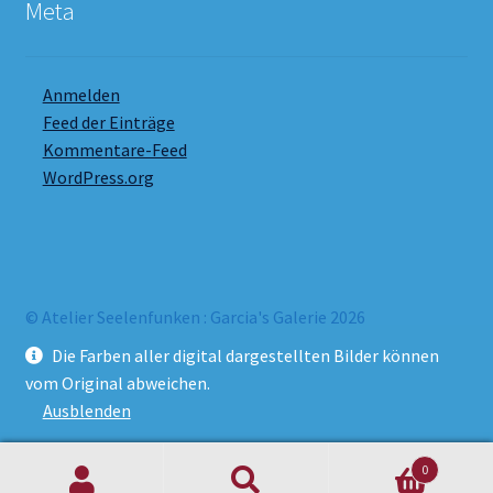
Meta
Anmelden
Feed der Einträge
Kommentare-Feed
WordPress.org
© Atelier Seelenfunken : Garcia's Galerie 2026
Datenschutzbelehrung
Erstellt mit WooCommerce
.
Die Farben aller digital dargestellten Bilder können
vom Original abweichen.
Ausblenden
Vertrag widerrufen
0