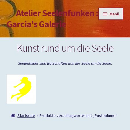
Atelier Seelenfunken :
Zur
Zum
Menü
Navigation
Inhalt
Garcia's Galerie
springen
springen
Mein Konto
Kunst rund um die Seele
Passwort vergessen
Seelenbilder sind Botschaften aus der Seele an die Seele.
Impressum
Startseite
Produkte verschlagwortet mit „Pusteblume“