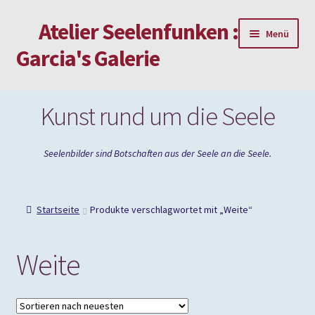
Atelier Seelenfunken :
Zur
Zum
Menü
Navigation
Inhalt
Garcia's Galerie
springen
springen
Mein Konto
Kunst rund um die Seele
Passwort vergessen
Seelenbilder sind Botschaften aus der Seele an die Seele.
Impressum
Startseite
Produkte verschlagwortet mit „Weite“
Weite