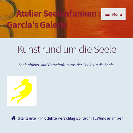
Atelier Seelenfunken :
Zur
Zum
Menü
Navigation
Inhalt
Garcia's Galerie
springen
springen
Mein Konto
Kunst rund um die Seele
Passwort vergessen
Seelenbilder sind Botschaften aus der Seele an die Seele.
Impressum
Startseite
Produkte verschlagwortet mit „Wunderlampe“