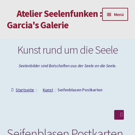
Atelier Seelenfunken :
Zur
Zum
Menü
Navigation
Inhalt
Garcia's Galerie
springen
springen
Mein Konto
Kunst rund um die Seele
Passwort vergessen
Seelenbilder sind Botschaften aus der Seele an die Seele.
Impressum
Startseite
Kunst
Seifenblasen Postkarten
🔍
Seifenblasen Postkarten