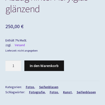
glänzend
250,00
€
Enthält 7% MwSt.
zzgl.
Versand
Lieferzeit: nicht angegeben
60×40
In den Warenkorb
cm
Echter
Foto-
Abzug
Kategorien:
Fotos
,
Seifenblasen
Schlagwörter:
Fotografie
,
Fotos
,
Kunst
,
Seifenblasen
hinter
Acrylglas
glänzend