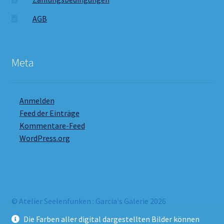
AGB
Meta
Anmelden
Feed der Einträge
Kommentare-Feed
WordPress.org
© Atelier Seelenfunken : Garcia's Galerie 2026
Datenschutzbelehrung
Erstellt mit WooCommerce
.
Die Farben aller digital dargestellten Bilder können