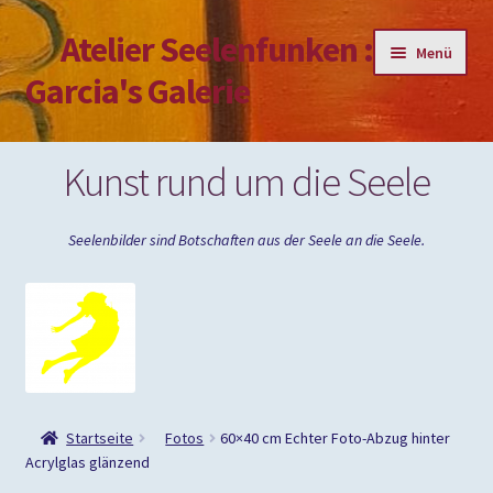
Atelier Seelenfunken :
Zur
Zum
Menü
Navigation
Inhalt
Garcia's Galerie
springen
springen
Mein Konto
Kunst rund um die Seele
Passwort vergessen
Seelenbilder sind Botschaften aus der Seele an die Seele.
Impressum
Startseite
Fotos
60×40 cm Echter Foto-Abzug hinter
Acrylglas glänzend